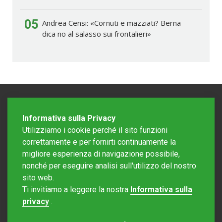
05
Andrea Censi: «Cornuti e mazziati? Berna
dica no al salasso sui frontalieri»
Informativa sulla Privacy
Utilizziamo i cookie perché il sito funzioni
correttamente e per fornirti continuamente la
migliore esperienza di navigazione possibile,
nonché per eseguire analisi sull'utilizzo del nostro
sito web.
Redazione Mattinonline
Ti invitiamo a leggere la nostra
Informativa sulla
Editore Rotostampa SA
redazione@mattinonline.ch
privacy
.
Normativa Privacy (GDPR)