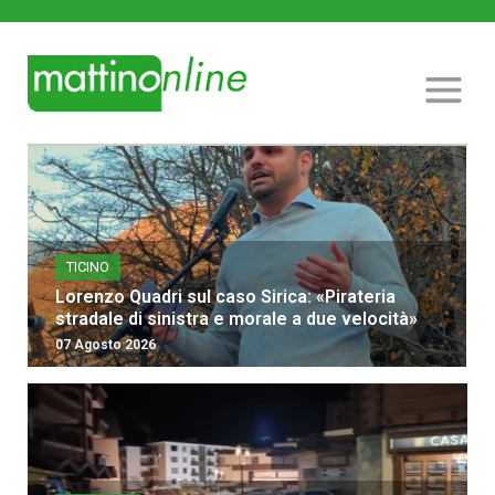
TICINO
Lorenzo Quadri sul caso Sirica: «Pirateria
stradale di sinistra e morale a due velocità»
07 Agosto 2026