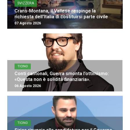
SVIZZERA
Crans-Montana, il Vallese respinge la
richiesta dell'Italia di costituirsi parte civile
07 Agosto 2026
TICINO
Conti cantonali, Guerra smonta l’ottimismo:
«Questa non è solidità finanziaria».
06 Agosto 2026
TICINO