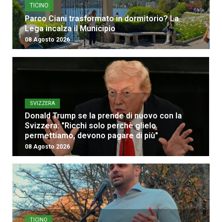
TICINO
Parco Ciani trasformato in dormitorio? La
Lega incalza il Municipio
08 Agosto 2026
SVIZZERA
Donald Trump se la prende di nuovo con la
Svizzera: "Ricchi solo perchè glielo
permettiamo, devono pagare di più"
08 Agosto 2026
TICINO