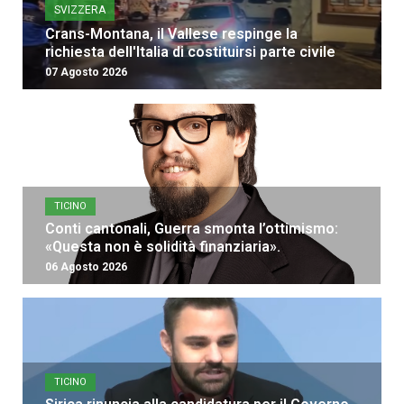
SVIZZERA
Crans-Montana, il Vallese respinge la
richiesta dell'Italia di costituirsi parte civile
07 Agosto 2026
TICINO
Conti cantonali, Guerra smonta l’ottimismo:
«Questa non è solidità finanziaria».
06 Agosto 2026
TICINO