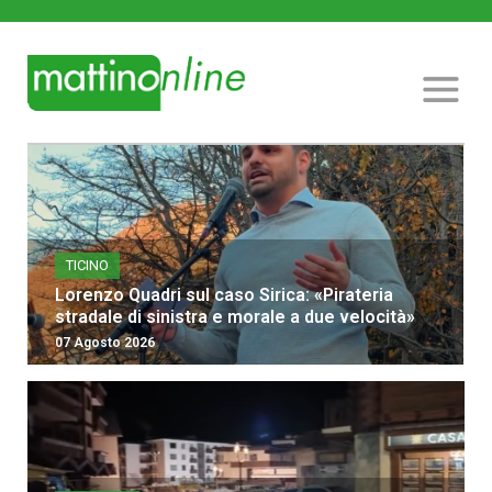
TICINO
Lorenzo Quadri sul caso Sirica: «Pirateria
stradale di sinistra e morale a due velocità»
07 Agosto 2026