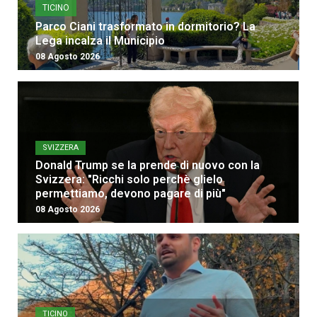
TICINO
Parco Ciani trasformato in dormitorio? La
Lega incalza il Municipio
08 Agosto 2026
SVIZZERA
Donald Trump se la prende di nuovo con la
Svizzera: "Ricchi solo perchè glielo
permettiamo, devono pagare di più"
08 Agosto 2026
TICINO