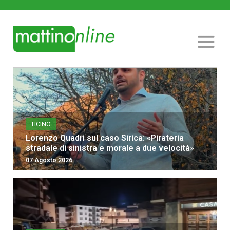
TICINO
Lorenzo Quadri sul caso Sirica: «Pirateria
stradale di sinistra e morale a due velocità»
07 Agosto 2026