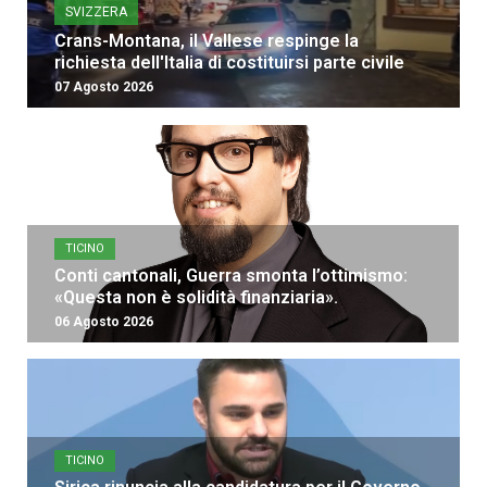
SVIZZERA
Crans-Montana, il Vallese respinge la
richiesta dell'Italia di costituirsi parte civile
07 Agosto 2026
TICINO
Conti cantonali, Guerra smonta l’ottimismo:
«Questa non è solidità finanziaria».
06 Agosto 2026
TICINO