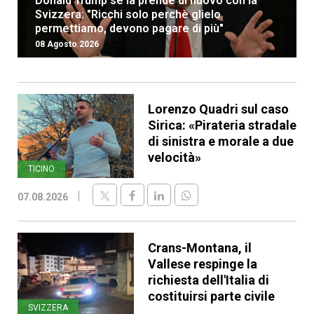
Donald Trump se la prende di nuovo con la
Svizzera: "Ricchi solo perchè glielo
permettiamo, devono pagare di più"
08 Agosto 2026
Lorenzo Quadri sul caso
Sirica: «Pirateria stradale
di sinistra e morale a due
velocità»
TICINO
07.08.2026
Crans-Montana, il
Vallese respinge la
richiesta dell'Italia di
costituirsi parte civile
SVIZZERA