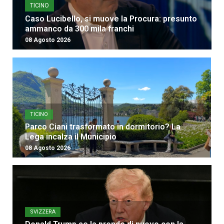
TICINO
Caso Lucibello, si muove la Procura: presunto
ammanco da 300 mila franchi
08 Agosto 2026
TICINO
Parco Ciani trasformato in dormitorio? La
Lega incalza il Municipio
08 Agosto 2026
SVIZZERA