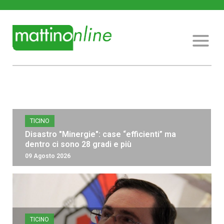
TICINO
Disastro "Minergie": case “efficienti” ma
dentro ci sono 28 gradi e più
09 Agosto 2026
TICINO