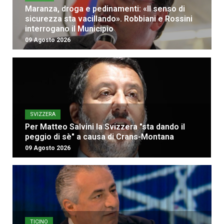
Maranza, droga e pedinamenti: «Il senso di
sicurezza sta vacillando». Robbiani e Rossini
interrogano il Municipio
09 Agosto 2026
SVIZZERA
Per Matteo Salvini la Svizzera "sta dando il
peggio di sè" a causa di Crans-Montana
09 Agosto 2026
TICINO