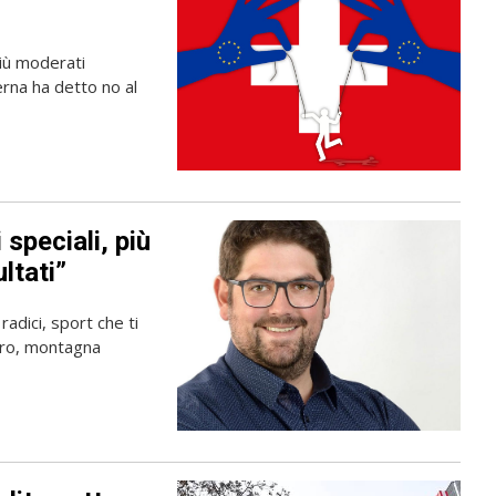
iù moderati
erna ha detto no al
speciali, più
ltati”
radici, sport che ti
iro, montagna