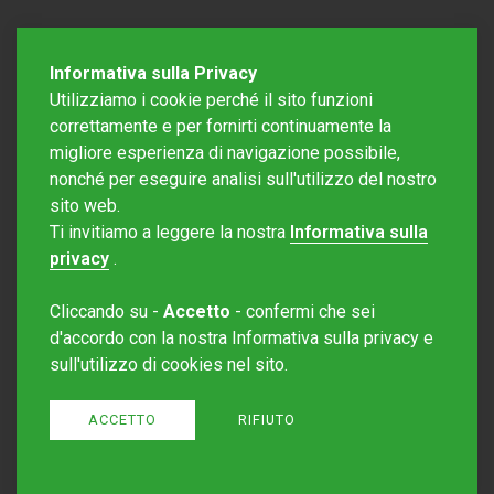
Informativa sulla Privacy
Utilizziamo i cookie perché il sito funzioni
correttamente e per fornirti continuamente la
migliore esperienza di navigazione possibile,
nonché per eseguire analisi sull'utilizzo del nostro
sito web.
Redazione Mattinonline
Ti invitiamo a leggere la nostra
Informativa sulla
Editore Rotostampa SA
redazione@mattinonline.ch
privacy
.
Normativa Privacy (GDPR)
Cliccando su -
Accetto
- confermi che sei
Sito creato da
Redesign
d'accordo con la nostra Informativa sulla privacy e
sull'utilizzo di cookies nel sito.
ACCETTO
RIFIUTO