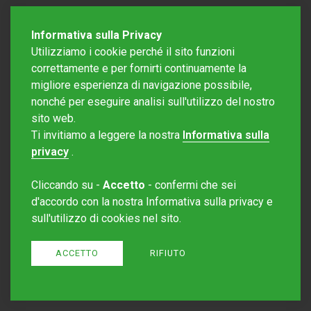
Informativa sulla Privacy
Utilizziamo i cookie perché il sito funzioni
correttamente e per fornirti continuamente la
migliore esperienza di navigazione possibile,
nonché per eseguire analisi sull'utilizzo del nostro
sito web.
Redazione Mattinonline
Ti invitiamo a leggere la nostra
Informativa sulla
Editore Rotostampa SA
redazione@mattinonline.ch
privacy
.
Normativa Privacy (GDPR)
Cliccando su -
Accetto
- confermi che sei
Sito creato da
Redesign
d'accordo con la nostra Informativa sulla privacy e
sull'utilizzo di cookies nel sito.
ACCETTO
RIFIUTO