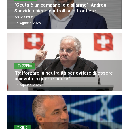
“Ceuta è un campanello d’allarme”: Andrea
Sanvido chiede controlli alle frontiere
svizzere
06 Agosto 2026
SVIZZERA
"Rafforzare la neutralità per evitare di essere
coinvolti in guerre future"
06 Agosto 2026
TICINO