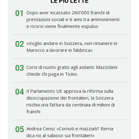
LE PIÙ LETTE
01
Dopo aver incassato 260'000 franchi di
prestazioni sociali e 6 anni tra ammonimenti
e ricorsi viene finalmente espulso
02
«Voglio andare in Svizzera, non rimanere in
Marocco a lavorare in fabbrica»
03
Corsi di nuoto gratis agli asilanti: Mazzoleni
chiede chi paga in Ticino
04
Il Parlamento UE approva la riforma sulla
disoccupazione dei frontalieri, la Svizzera
rischia una fattura da centinaia di milioni di
franchi
05
Andrea Censi: «Cornuti e mazziati? Berna
dica no al salasso sui frontalieri»