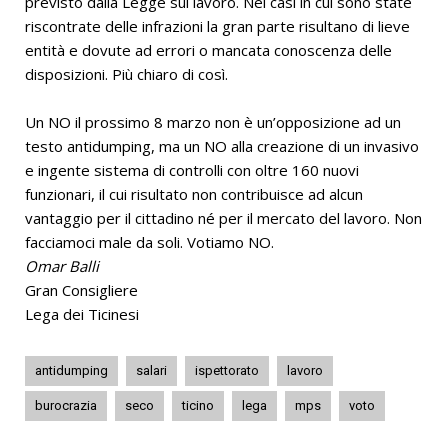
previsto dalla Legge sul lavoro. Nei casi in cui sono state
riscontrate delle infrazioni la gran parte risultano di lieve
entità e dovute ad errori o mancata conoscenza delle
disposizioni. Più chiaro di così.
Un NO il prossimo 8 marzo non è un’opposizione ad un
testo antidumping, ma un NO alla creazione di un invasivo
e ingente sistema di controlli con oltre 160 nuovi
funzionari, il cui risultato non contribuisce ad alcun
vantaggio per il cittadino né per il mercato del lavoro. Non
facciamoci male da soli. Votiamo NO.
Omar Balli
Gran Consigliere
Lega dei Ticinesi
antidumping
salari
ispettorato
lavoro
burocrazia
seco
ticino
lega
mps
voto