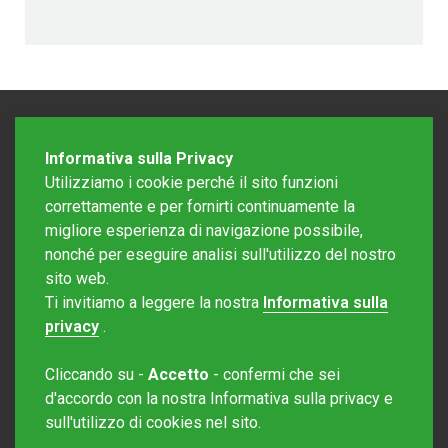
Informativa sulla Privacy
Utilizziamo i cookie perché il sito funzioni
correttamente e per fornirti continuamente la
migliore esperienza di navigazione possibile,
nonché per eseguire analisi sull'utilizzo del nostro
sito web.
Redazione Mattinonline
Ti invitiamo a leggere la nostra
Informativa sulla
Editore Rotostampa SA
redazione@mattinonline.ch
privacy
.
Normativa Privacy (GDPR)
Cliccando su -
Accetto
- confermi che sei
Sito creato da
Redesign
d'accordo con la nostra Informativa sulla privacy e
sull'utilizzo di cookies nel sito.