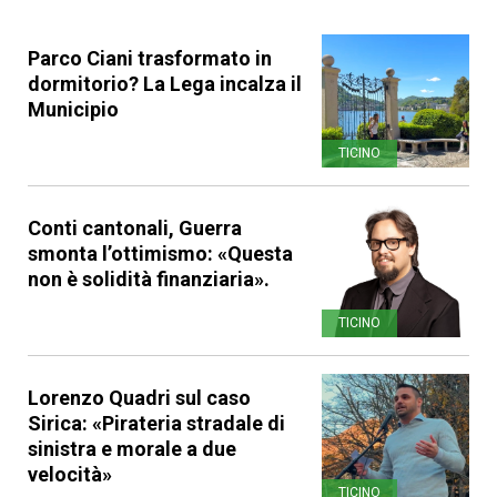
Parco Ciani trasformato in
dormitorio? La Lega incalza il
Municipio
TICINO
Conti cantonali, Guerra
smonta l’ottimismo: «Questa
non è solidità finanziaria».
TICINO
Lorenzo Quadri sul caso
Sirica: «Pirateria stradale di
sinistra e morale a due
velocità»
TICINO