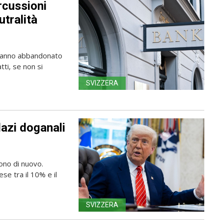
rcussioni
utralità
e hanno abbandonato
tti, se non si
SVIZZERA
dazi doganali
tono di nuovo.
se tra il 10% e il
SVIZZERA