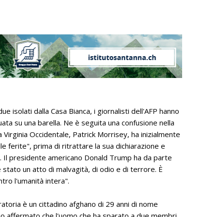
 due isolati dalla Casa Bianca, i giornalisti dell'AFP hanno
ata su una barella. Ne è seguita una confusione nella
a Virginia Occidentale, Patrick Morrisey, ha inizialmente
le ferite", prima di ritrattare la sua dichiarazione e
he". Il presidente americano Donald Trump ha da parte
stato un atto di malvagità, di odio e di terrore. È
tro l'umanità intera".
atoria è un cittadino afghano di 29 anni di nome
anno affermato che l'uomo che ha sparato a due membri