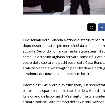
Due soldati della Guardia Nazionale statunitense dis
dopo essere stati colpiti mercoledì da un uomo arm
autorità. Secondo numerosi media statunitensi, il so
come un cittadino afghano arrivato come rifugiato ne
cuore della capitale, a pochi passi dalla Casa Bianca
stati dispiegati a Washington per effettuare pattug
la volontà dei funzionari democratici locali.
Intorno alle 14:15 ora di Washington, "un sospettato
pistola e ha sparato contro i soldati della Guardia Na
funzionario della polizia di Washington, in una co
armato isolato". Altri membri della Guardia Nazional