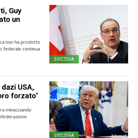
ti, Guy
ato un
rica non ha prodotto
lio federale continua
SVIZZERA
 dazi USA,
oro forzato"
era minacciando
onfederazione
SVIZZERA