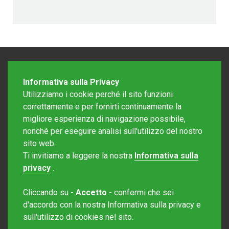
Informativa sulla Privacy
Utilizziamo i cookie perché il sito funzioni
correttamente e per fornirti continuamente la
migliore esperienza di navigazione possibile,
nonché per eseguire analisi sull'utilizzo del nostro
sito web.
Redazione Mattinonline
Ti invitiamo a leggere la nostra
Informativa sulla
Editore Rotostampa SA
redazione@mattinonline.ch
privacy
.
Normativa Privacy (GDPR)
Cliccando su -
Accetto
- confermi che sei
Sito creato da
Redesign
d'accordo con la nostra Informativa sulla privacy e
sull'utilizzo di cookies nel sito.