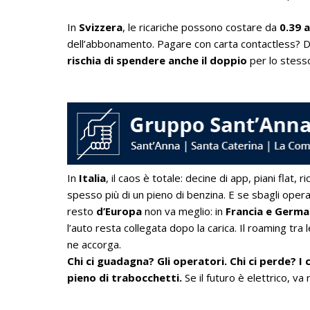
In
Svizzera
, le ricariche possono costare da
0.39 
dell’abbonamento. Pagare con carta contactless? Di s
rischia di spendere anche il doppio
per lo stess
In
Italia
, il caos è totale: decine di app, piani flat,
spesso più di un pieno di benzina. E se sbagli oper
resto
d’Europa
non va meglio: in
Francia e Germa
l’auto resta collegata dopo la carica. Il roaming tra l
ne accorga.
Chi ci guadagna? Gli operatori. Chi ci perde? I
pieno di trabocchetti.
Se il futuro è elettrico, va