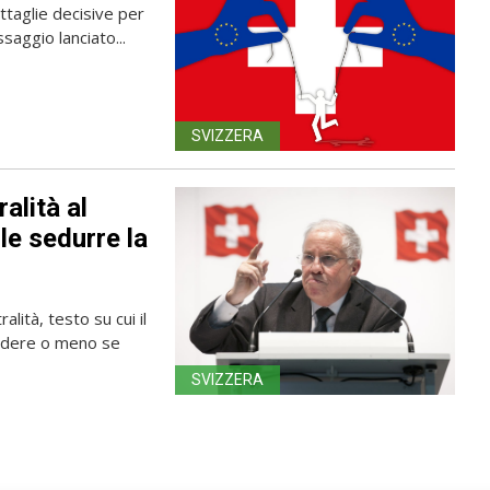
ttaglie decisive per
saggio lanciato...
SVIZZERA
ralità al
e sedurre la
alità, testo su cui il
cidere o meno se
SVIZZERA