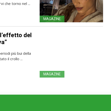
i che torno nel ...
MAGAZINE
l’effetto del
va”
iodi più bui della
to il crollo ...
MAGAZINE