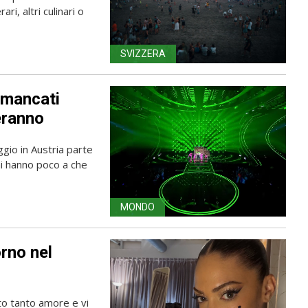
ri, altri culinari o
SVIZZERA
e mancati
peranno
gio in Austria parte
oni hanno poco a che
MONDO
orno nel
to tanto amore e vi