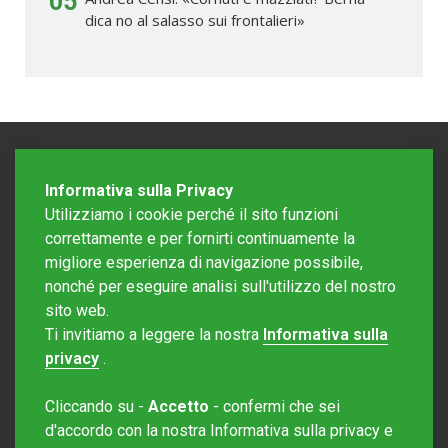
05
dica no al salasso sui frontalieri»
Informativa sulla Privacy
Utilizziamo i cookie perché il sito funzioni
correttamente e per fornirti continuamente la
migliore esperienza di navigazione possibile,
nonché per eseguire analisi sull'utilizzo del nostro
sito web.
Redazione Mattinonline
Ti invitiamo a leggere la nostra
Informativa sulla
Editore Rotostampa SA
redazione@mattinonline.ch
privacy
.
Normativa Privacy (GDPR)
Cliccando su -
Accetto
- confermi che sei
Sito creato da
Redesign
d'accordo con la nostra Informativa sulla privacy e