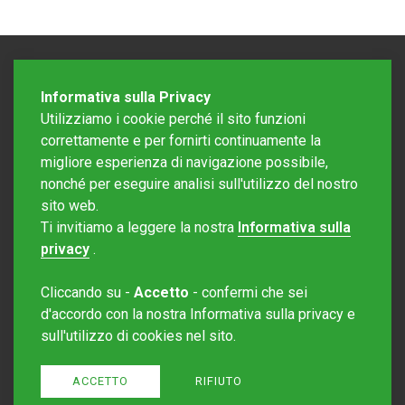
Informativa sulla Privacy
Utilizziamo i cookie perché il sito funzioni
correttamente e per fornirti continuamente la
migliore esperienza di navigazione possibile,
nonché per eseguire analisi sull'utilizzo del nostro
sito web.
Redazione Mattinonline
Ti invitiamo a leggere la nostra
Informativa sulla
Editore Rotostampa SA
redazione@mattinonline.ch
privacy
.
Normativa Privacy (GDPR)
Cliccando su -
Accetto
- confermi che sei
Sito creato da
Redesign
d'accordo con la nostra Informativa sulla privacy e
sull'utilizzo di cookies nel sito.
ACCETTO
RIFIUTO