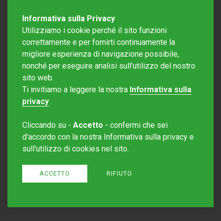
Informativa sulla Privacy
Utilizziamo i cookie perché il sito funzioni
correttamente e per fornirti continuamente la
migliore esperienza di navigazione possibile,
nonché per eseguire analisi sull'utilizzo del nostro
sito web.
Redazione Mattinonline
Ti invitiamo a leggere la nostra
Informativa sulla
Editore Rotostampa SA
redazione@mattinonline.ch
privacy
.
Normativa Privacy (GDPR)
Cliccando su -
Accetto
- confermi che sei
Sito creato da
Redesign
d'accordo con la nostra Informativa sulla privacy e
sull'utilizzo di cookies nel sito.
ACCETTO
RIFIUTO