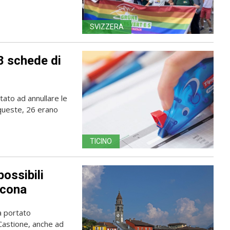
SVIZZERA
8 schede di
tato ad annullare le
 queste, 26 erano
TICINO
possibili
scona
a portato
-Castione, anche ad