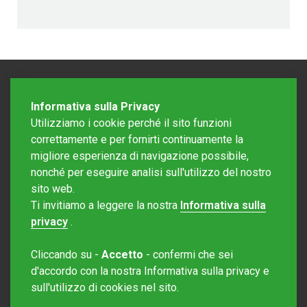
Informativa sulla Privacy
Utilizziamo i cookie perché il sito funzioni
correttamente e per fornirti continuamente la
migliore esperienza di navigazione possibile,
nonché per eseguire analisi sull'utilizzo del nostro
sito web.
Redazione Mattinonline
Ti invitiamo a leggere la nostra
Informativa sulla
Editore Rotostampa SA
redazione@mattinonline.ch
privacy
.
Normativa Privacy (GDPR)
Cliccando su -
Accetto
- confermi che sei
Sito creato da
Redesign
d'accordo con la nostra Informativa sulla privacy e
sull'utilizzo di cookies nel sito.