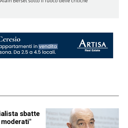
Alain Berset sotto il fuoco delle critiche
alista sbatte
i moderati"