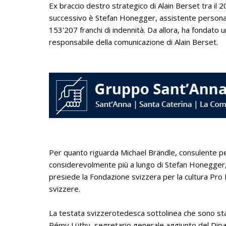
Ex braccio destro strategico di Alain Berset tra il 20
successivo è Stefan Honegger, assistente personal
153'207 franchi di indennità. Da allora, ha fondato
responsabile della comunicazione di Alain Berset.
Per quanto riguarda Michael Brändle, consulente pe
considerevolmente più a lungo di Stefan Honegger,
presiede la Fondazione svizzera per la cultura Pro H
svizzere.
La testata svizzerotedesca sottolinea che sono stati 
Rémy Lüthy, segretario generale aggiunto del Dipar