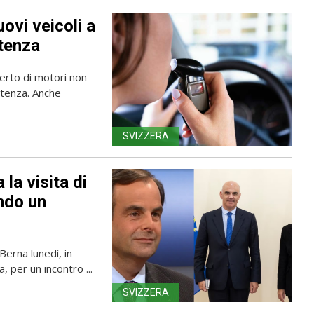
uovi veicoli a
rtenza
erto di motori non
rtenza. Anche
SVIZZERA
 la visita di
ando un
Berna lunedì, in
, per un incontro ...
SVIZZERA