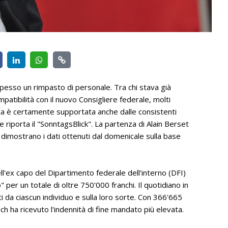
spesso un rimpasto di personale. Tra chi stava già
mpatibilità con il nuovo Consigliere federale, molti
lta è certamente supportata anche dalle consistenti
 riporta il "SonntagsBlick". La partenza di Alain Berset
dimostrano i dati ottenuti dal domenicale sulla base
dell'ex capo del Dipartimento federale dell'interno (DFI)
per un totale di oltre 750'000 franchi. Il quotidiano in
ti da ciascun individuo e sulla loro sorte. Con 366'665
ch ha ricevuto l'indennità di fine mandato più elevata.