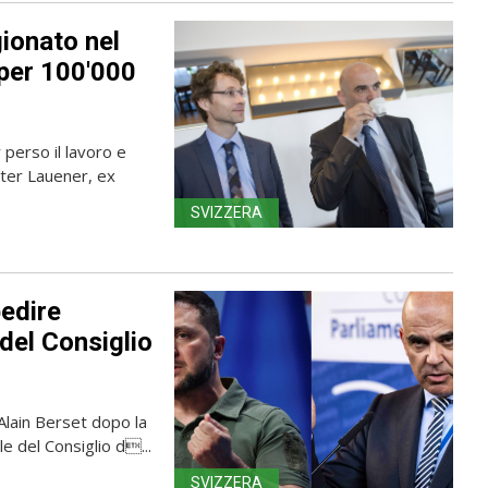
gionato nel
 per 100'000
 perso il lavoro e
eter Lauener, ex
SVIZZERA
edire
 del Consiglio
Alain Berset dopo la
e del Consiglio d...
SVIZZERA