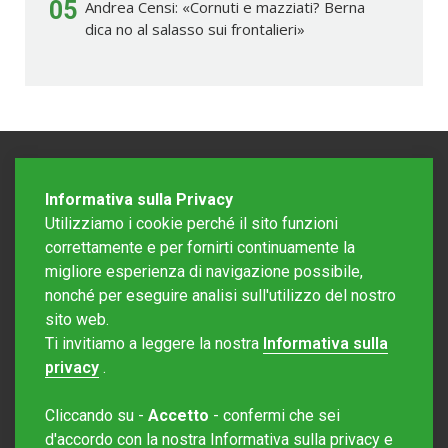
05
Andrea Censi: «Cornuti e mazziati? Berna
dica no al salasso sui frontalieri»
Informativa sulla Privacy
Utilizziamo i cookie perché il sito funzioni
correttamente e per fornirti continuamente la
migliore esperienza di navigazione possibile,
nonché per eseguire analisi sull'utilizzo del nostro
sito web.
Redazione Mattinonline
Ti invitiamo a leggere la nostra
Informativa sulla
Editore Rotostampa SA
redazione@mattinonline.ch
privacy
.
Normativa Privacy (GDPR)
Cliccando su -
Accetto
- confermi che sei
Sito creato da
Redesign
d'accordo con la nostra Informativa sulla privacy e