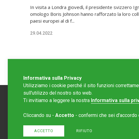
In visita a Londra giovedì, il presidente svizzero Ig
omologo Boris Johnson hanno rafforzato la loro co
paesi europei al di f...
29.04.2022
Informativa sulla Privacy
Utilizziamo i cookie perché il sito funzioni correttam
sull'utilizzo del nostro sito web.
Ti invitiamo a leggere la nostra
Informativa sulla pri
Redazion
Cliccando su -
Accetto
- confermi che sei d'accordo co
Editore 
redazione
ACCETTO
RIFIUTO
Normativa