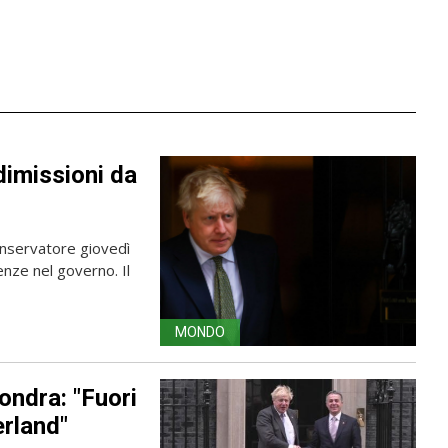
dimissioni da
onservatore giovedì
nze nel governo. Il
MONDO
ondra: "Fuori
erland"