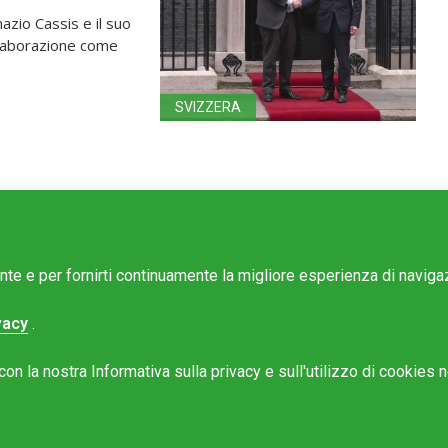
nazio Cassis e il suo
llaborazione come
SVIZZERA
ente e per fornirti continuamente la migliore esperienza di navig
vacy
.
e Mattinonline
n la nostra Informativa sulla privacy e sull'utilizzo di cookies ne
Rotostampa SA
@mattinonline.ch
 Privacy (GDPR)