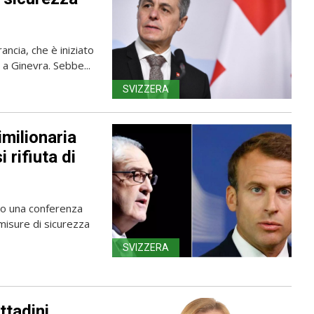
rancia, che è iniziato
 a Ginevra. Sebbe...
SVIZZERA
imilionaria
i rifiuta di
to una conferenza
misure di sicurezza
SVIZZERA
ttadini