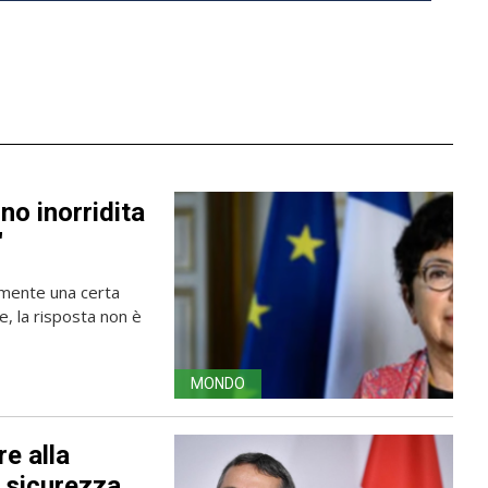
no inorridita
"
amente una certa
e, la risposta non è
MONDO
e alla
i sicurezza