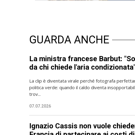
GUARDA ANCHE
La ministra francese Barbut: "So
da chi chiede l'aria condizionata
La clip è diventata virale perché fotografa perfett
politica verde: quando il caldo diventa insopportabil
trov...
07.07.2026
Ignazio Cassis non vuole chieder
Francia di partecipare ai costi d