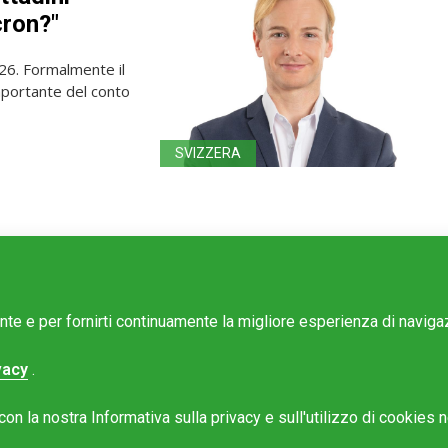
cron?"
026. Formalmente il
importante del conto
SVIZZERA
ente e per fornirti continuamente la migliore esperienza di navig
vacy
.
e Mattinonline
n la nostra Informativa sulla privacy e sull'utilizzo di cookies ne
Rotostampa SA