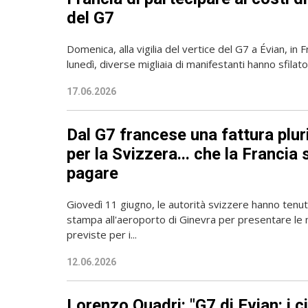
del G7
Domenica, alla vigilia del vertice del G7 a Évian, in F
lunedì, diverse migliaia di manifestanti hanno sfilato
17.06.2026
Dal G7 francese una fattura plur
per la Svizzera... che la Francia s
pagare
Giovedì 11 giugno, le autorità svizzere hanno tenu
stampa all'aeroporto di Ginevra per presentare le 
previste per i...
12.06.2026
Lorenzo Quadri: "G7 di Evian: i ci