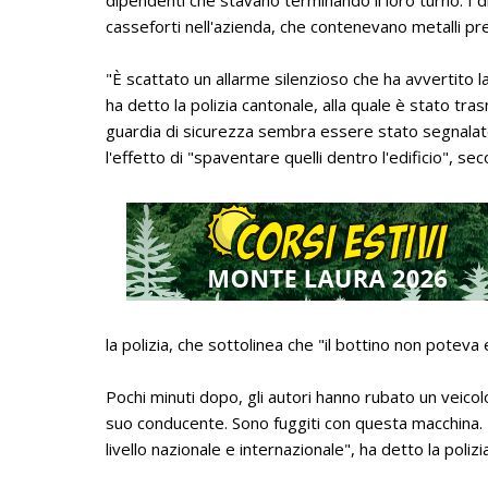
dipendenti che stavano terminando il loro turno. I 
casseforti nell'azienda, che contenevano metalli pre
"È scattato un allarme silenzioso che ha avvertito la
ha detto la polizia cantonale, alla quale è stato tras
guardia di sicurezza sembra essere stato segnalato 
l'effetto di "spaventare quelli dentro l'edificio", se
la polizia, che sottolinea che "il bottino non poteva
Pochi minuti dopo, gli autori hanno rubato un veicolo
suo conducente. Sono fuggiti con questa macchina. 
livello nazionale e internazionale", ha detto la polizi