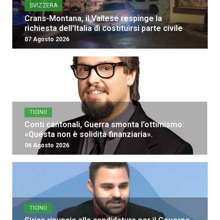
SVIZZERA
Crans-Montana, il Vallese respinge la
richiesta dell'Italia di costituirsi parte civile
07 Agosto 2026
TICINO
Conti cantonali, Guerra smonta l’ottimismo:
«Questa non è solidità finanziaria».
06 Agosto 2026
TICINO