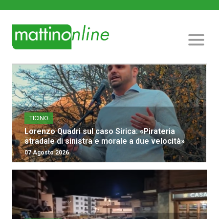
TICINO
Lorenzo Quadri sul caso Sirica: «Pirateria
stradale di sinistra e morale a due velocità»
07 Agosto 2026