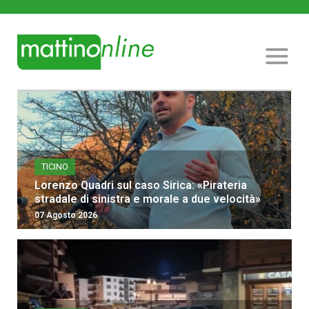
TICINO
Lorenzo Quadri sul caso Sirica: «Pirateria
stradale di sinistra e morale a due velocità»
07 Agosto 2026