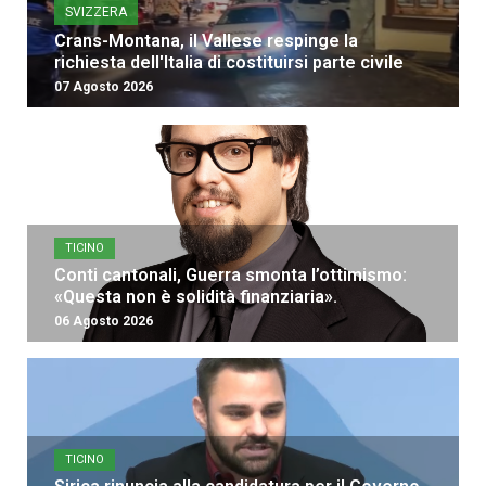
SVIZZERA
Crans-Montana, il Vallese respinge la
richiesta dell'Italia di costituirsi parte civile
07 Agosto 2026
TICINO
Conti cantonali, Guerra smonta l’ottimismo:
«Questa non è solidità finanziaria».
06 Agosto 2026
TICINO