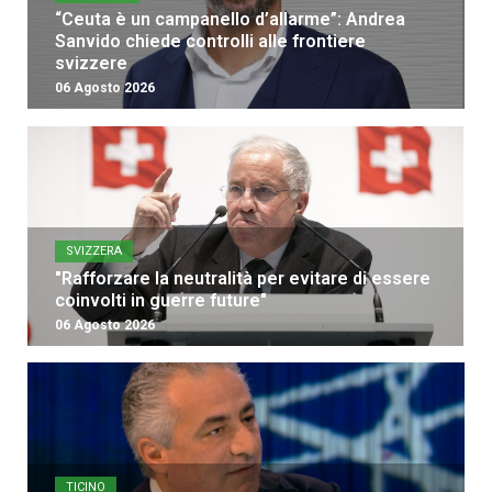
“Ceuta è un campanello d’allarme”: Andrea
Sanvido chiede controlli alle frontiere
svizzere
06 Agosto 2026
SVIZZERA
"Rafforzare la neutralità per evitare di essere
coinvolti in guerre future"
06 Agosto 2026
TICINO