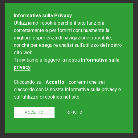
Informativa sulla Privacy
Utilizziamo i cookie perché il sito funzioni
correttamente e per fornirti continuamente la
migliore esperienza di navigazione possibile,
nonché per eseguire analisi sull'utilizzo del nostro
sito web.
Redazione Mattinonline
Ti invitiamo a leggere la nostra
Informativa sulla
Editore Rotostampa SA
redazione@mattinonline.ch
privacy
.
Normativa Privacy (GDPR)
Cliccando su -
Accetto
- confermi che sei
Sito creato da
Redesign
d'accordo con la nostra Informativa sulla privacy e
sull'utilizzo di cookies nel sito.
ACCETTO
RIFIUTO