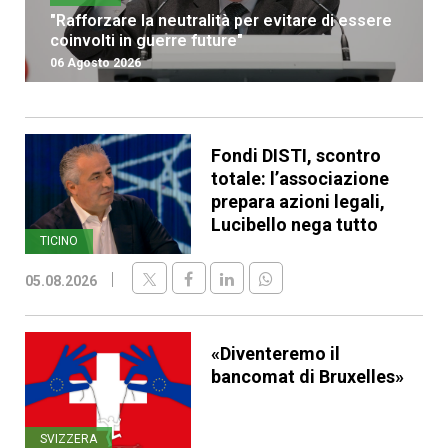
"Rafforzare la neutralità per evitare di essere
coinvolti in guerre future"
06 Agosto 2026
Fondi DISTI, scontro
totale: l’associazione
prepara azioni legali,
Lucibello nega tutto
TICINO
05.08.2026
«Diventeremo il
bancomat di Bruxelles»
SVIZZERA