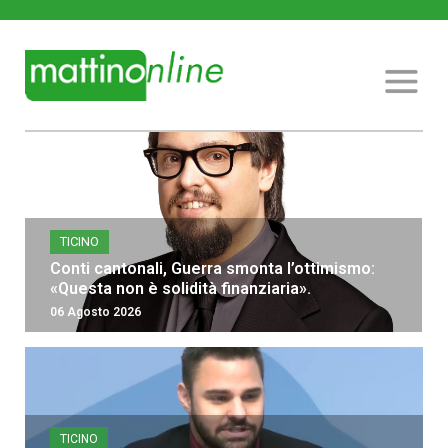
TICINO
Conti cantonali, Guerra smonta l’ottimismo:
«Questa non è solidità finanziaria».
06 Agosto 2026
TICINO