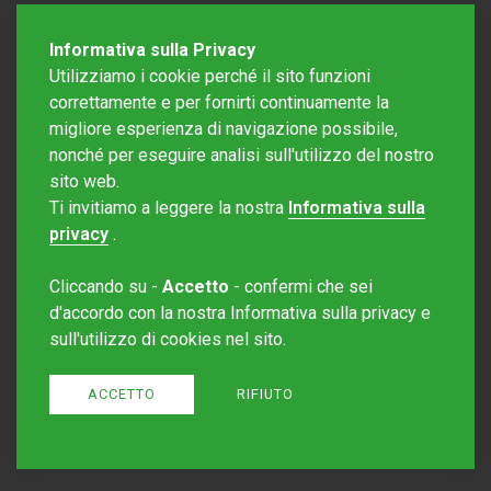
Informativa sulla Privacy
Utilizziamo i cookie perché il sito funzioni
correttamente e per fornirti continuamente la
migliore esperienza di navigazione possibile,
nonché per eseguire analisi sull'utilizzo del nostro
sito web.
Redazione Mattinonline
Ti invitiamo a leggere la nostra
Informativa sulla
Editore Rotostampa SA
redazione@mattinonline.ch
privacy
.
Normativa Privacy (GDPR)
Cliccando su -
Accetto
- confermi che sei
Sito creato da
Redesign
d'accordo con la nostra Informativa sulla privacy e
sull'utilizzo di cookies nel sito.
ACCETTO
RIFIUTO