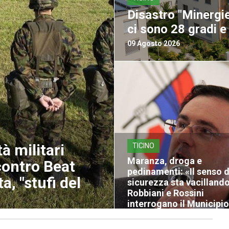
Disastro "Minergie
ci sono 28 gradi e
09 Agosto 2026
tà militari
TICINO
Maranza, droga e
contro Beat
pedinamenti: «Il senso d
ta, "stufi del
sicurezza sta vacillando
Robbiani e Rossini
interrogano il Municipio
09 Agosto 2026