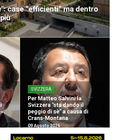
": case “efficienti” ma dentro
 più
SVIZZERA
Per Matteo Salvini la
i
Svizzera "sta dando il
».
peggio di sè" a causa di
Crans-Montana
09 Agosto 2026