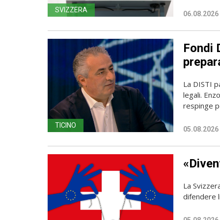
SVIZZERA
06.08.2026
Fondi D
prepara
La DISTI pa
legali. Enz
respinge p
TICINO
05.08.2026
«Diven
La Svizzer
difendere l
05.08.2026