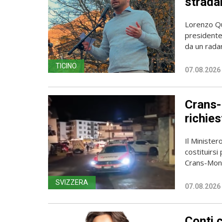
stradal
Lorenzo Qua
presidente 
da un radar
TICINO
07.08.2026
Crans-
richies
Il Ministero
costituirsi
Crans-Mont
SVIZZERA
07.08.2026
Conti 