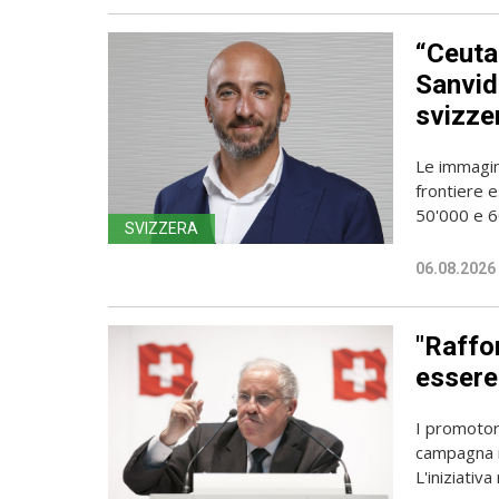
“Ceuta
Sanvido
svizze
Le immagin
frontiere e
50'000 e 60
SVIZZERA
06.08.2026
"Raffor
essere 
I promotori
campagna i
L'iniziativa 