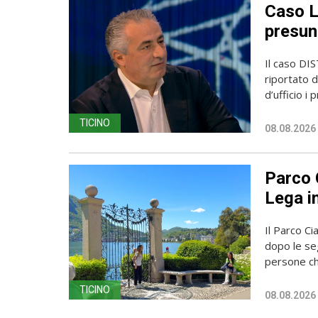
Caso L
presun
Il caso DIS
riportato d
d’ufficio i pr
TICINO
08.08.2026
Parco 
Lega in
Il Parco Ci
dopo le seg
persone ch
TICINO
08.08.2026