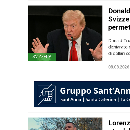
Donald
Svizzer
permet
Donald Trum
dichiarato 
di dollari c
SVIZZERA
08.08.2026
Lorenzo