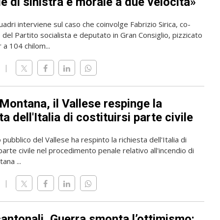
e di sinistra e morale a due velocità»
dri interviene sul caso che coinvolge Fabrizio Sirica, co-
del Partito socialista e deputato in Gran Consiglio, pizzicato
 a 104 chilom...
Montana, il Vallese respinge la
ta dell'Italia di costituirsi parte civile
 pubblico del Vallese ha respinto la richiesta dell'Italia di
 parte civile nel procedimento penale relativo all'incendio di
ana ...
cantonali, Guerra smonta l’ottimismo: