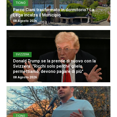
TICINO
Parco Ciani trasformato in dormitorio? La
Lega incalza il Municipio
08 Agosto 2026
SVIZZERA
Donald Trump se la prende di nuovo con la
Svizzera: "Ricchi solo perchè glielo
permettiamo, devono pagare di più"
08 Agosto 2026
TICINO