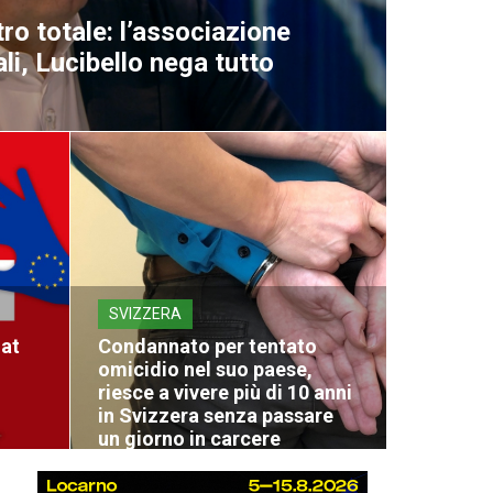
ro totale: l’associazione
li, Lucibello nega tutto
SVIZZERA
at
Condannato per tentato
omicidio nel suo paese,
riesce a vivere più di 10 anni
in Svizzera senza passare
un giorno in carcere
05 Agosto 2026