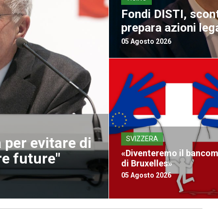
Fondi DISTI, scont
prepara azioni lega
05 Agosto 2026
 per evitare di
SVIZZERA
«Diventeremo il bancom
re future"
di Bruxelles»
05 Agosto 2026