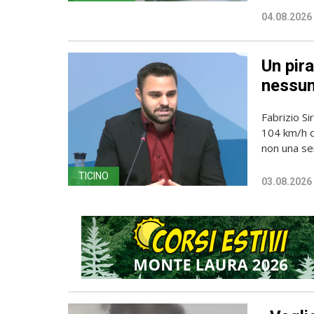
04.08.2026
Un pira
nessun
Fabrizio Si
104 km/h do
non una sem
TICINO
03.08.2026