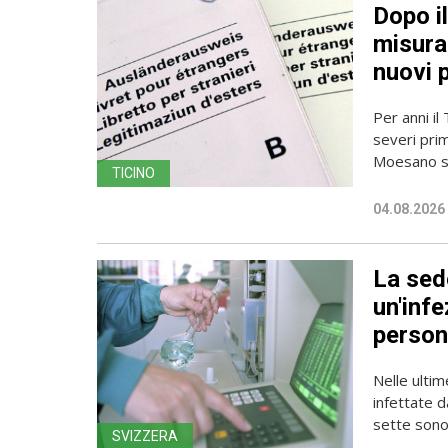
Dopo i
misura 
nuovi 
Per anni il
severi pri
Moesano se
TICINO
04.08.2026
La sede
un'infe
person
Nelle ulti
infettate d
sette sono 
SVIZZERA