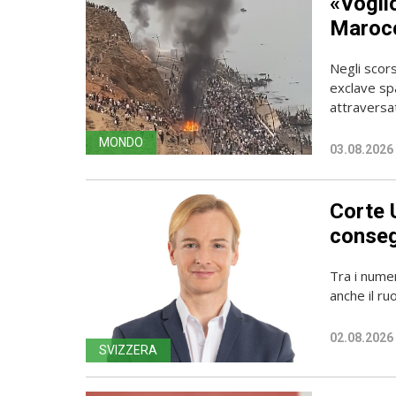
«Vogli
Marocc
Negli scors
exclave spa
attraversato
MONDO
03.08.2026
Corte 
conseg
Tra i numer
anche il ru
02.08.2026
SVIZZERA