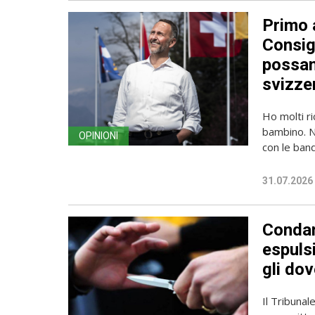
Primo a
Consig
possan
svizzer
Ho molti r
bambino. Ne
OPINIONI
con le band
31.07.2026
Condan
espuls
gli do
Il Tribunal