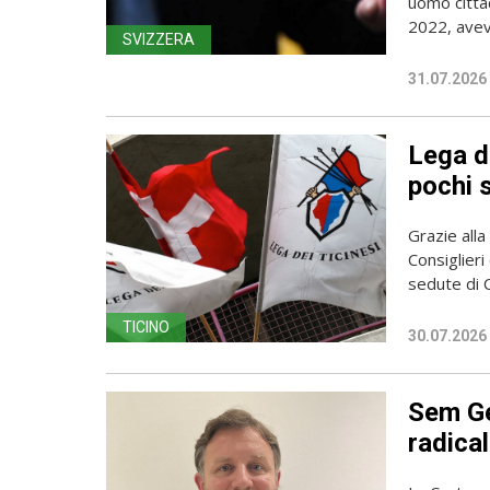
uomo cittad
2022, aveva
SVIZZERA
31.07.2026
Lega d
pochi s
Grazie all
Consiglieri
sedute di C
TICINO
30.07.2026
Sem Ge
radica