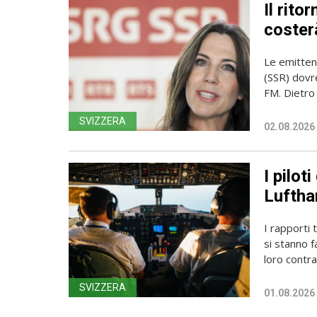
Il rito
coster
Le emittent
(SSR) dovr
FM. Dietro l
SVIZZERA
02.08.2026
I pilot
Luftha
I rapporti 
si stanno f
loro contrat
SVIZZERA
01.08.2026