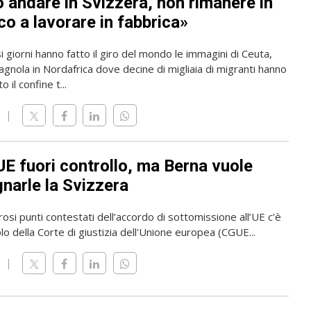
o andare in Svizzera, non rimanere in
o a lavorare in fabbrica»
i giorni hanno fatto il giro del mondo le immagini di Ceuta,
gnola in Nordafrica dove decine di migliaia di migranti hanno
 il confine t...
UE fuori controllo, ma Berna vuole
narle la Svizzera
osi punti contestati dell’accordo di sottomissione all’UE c’è
olo della Corte di giustizia dell'Unione europea (CGUE...