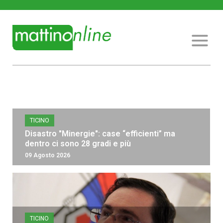
TICINO
Disastro "Minergie": case “efficienti” ma
dentro ci sono 28 gradi e più
09 Agosto 2026
TICINO