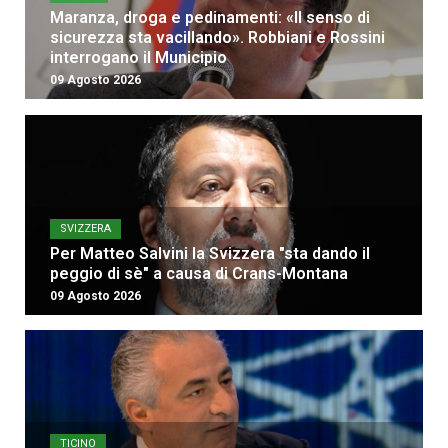
Maranza, droga e pedinamenti: «Il senso di
sicurezza sta vacillando». Robbiani e Rossini
interrogano il Municipio
09 Agosto 2026
SVIZZERA
Per Matteo Salvini la Svizzera "sta dando il
peggio di sè" a causa di Crans-Montana
09 Agosto 2026
TICINO