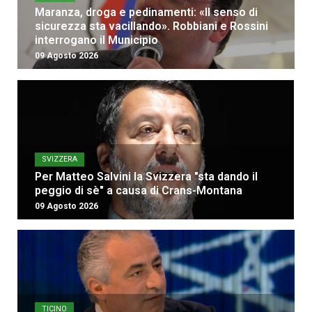
Maranza, droga e pedinamenti: «Il senso di
sicurezza sta vacillando». Robbiani e Rossini
interrogano il Municipio
09 Agosto 2026
SVIZZERA
Per Matteo Salvini la Svizzera "sta dando il
peggio di sè" a causa di Crans-Montana
09 Agosto 2026
TICINO