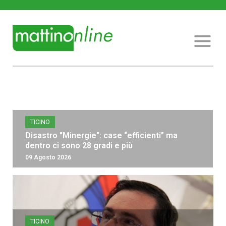
TICINO
Disastro "Minergie": case “efficienti” ma
dentro ci sono 28 gradi e più
09 Agosto 2026
TICINO