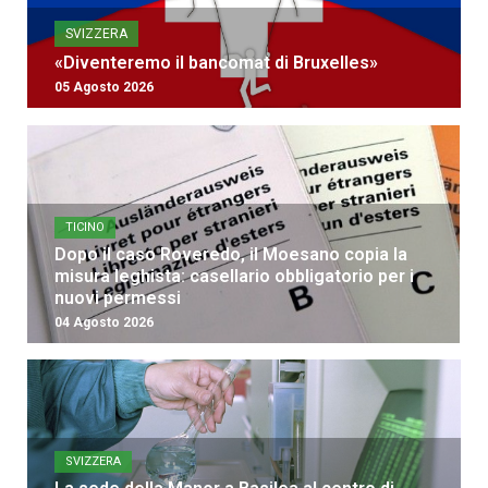
SVIZZERA
«Diventeremo il bancomat di Bruxelles»
05 Agosto 2026
TICINO
Dopo il caso Roveredo, il Moesano copia la
misura leghista: casellario obbligatorio per i
nuovi permessi
04 Agosto 2026
SVIZZERA