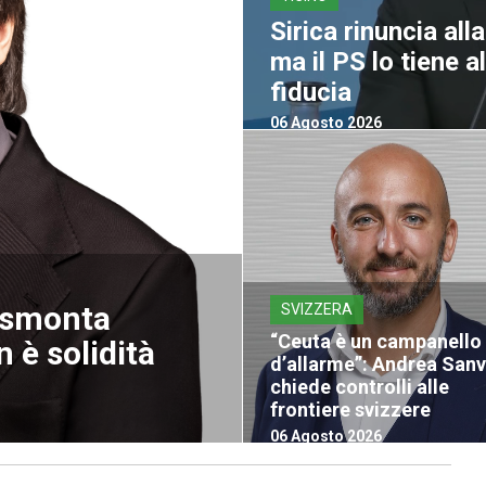
Sirica rinuncia all
ma il PS lo tiene 
fiducia
06 Agosto 2026
a smonta
SVIZZERA
“Ceuta è un campanello
 è solidità
d’allarme”: Andrea San
chiede controlli alle
frontiere svizzere
06 Agosto 2026