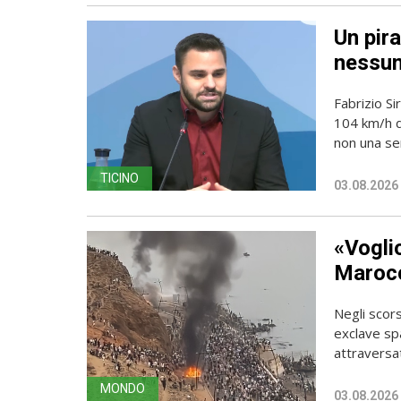
Un pira
nessun
Fabrizio Si
104 km/h do
non una sem
TICINO
03.08.2026
«Vogli
Marocc
Negli scors
exclave spa
attraversato
MONDO
03.08.2026