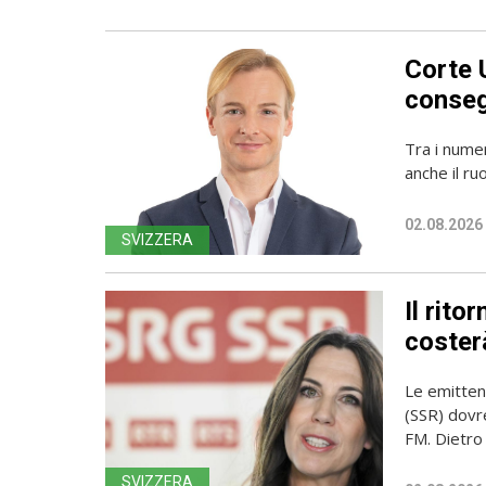
Corte 
conseg
Tra i numer
anche il ru
02.08.2026
SVIZZERA
Il rito
coster
Le emittent
(SSR) dovr
FM. Dietro l
SVIZZERA