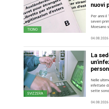
nuovi 
Per anni il
severi pri
Moesano se
TICINO
04.08.2026
La sede
un'infe
person
Nelle ulti
infettate d
sette sono 
SVIZZERA
04.08.2026