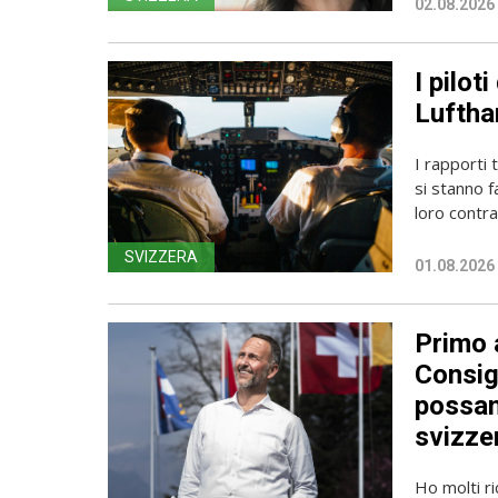
02.08.2026
I pilot
Luftha
I rapporti 
si stanno f
loro contrat
SVIZZERA
01.08.2026
Primo a
Consig
possan
svizzer
Ho molti r