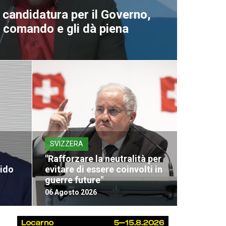
a candidatura per il Governo,
al comando e gli dà piena
SVIZZERA
"Rafforzare la neutralità per
vido
evitare di essere coinvolti in
guerre future"
06 Agosto 2026