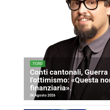
TICINO
Conti cantonali, Guerr
l’ottimismo: «Questa non
finanziaria».
06 Agosto 2026