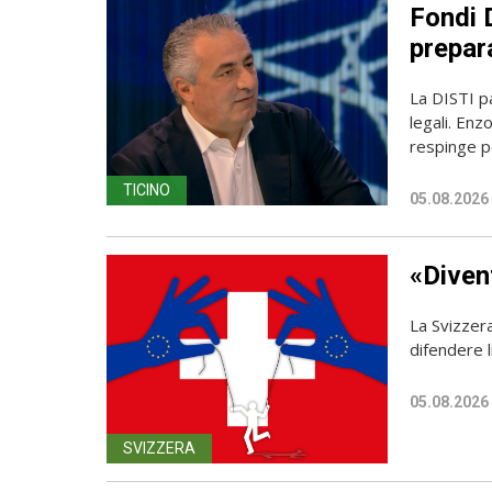
Fondi D
prepara
La DISTI pa
legali. Enz
respinge p
TICINO
05.08.2026
«Diven
La Svizzer
difendere l
05.08.2026
SVIZZERA