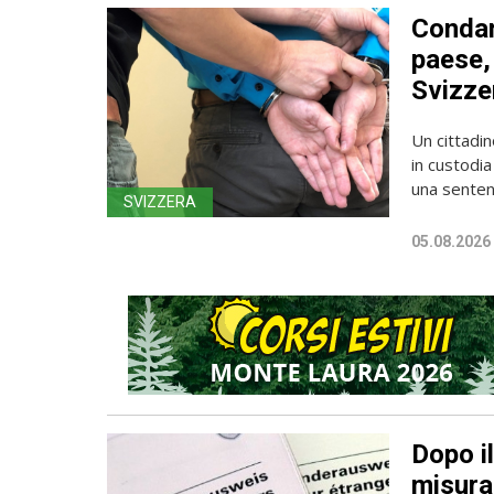
Condan
paese, 
Svizze
Un cittadin
in custodia
una sentenz
SVIZZERA
05.08.2026
Dopo i
misura 