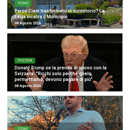
TICINO
Parco Ciani trasformato in dormitorio? La
Lega incalza il Municipio
08 Agosto 2026
SVIZZERA
Donald Trump se la prende di nuovo con la
Svizzera: "Ricchi solo perchè glielo
permettiamo, devono pagare di più"
08 Agosto 2026
TICINO