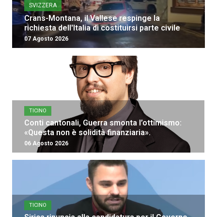
SVIZZERA
Crans-Montana, il Vallese respinge la
richiesta dell'Italia di costituirsi parte civile
07 Agosto 2026
TICINO
Conti cantonali, Guerra smonta l’ottimismo:
«Questa non è solidità finanziaria».
06 Agosto 2026
TICINO