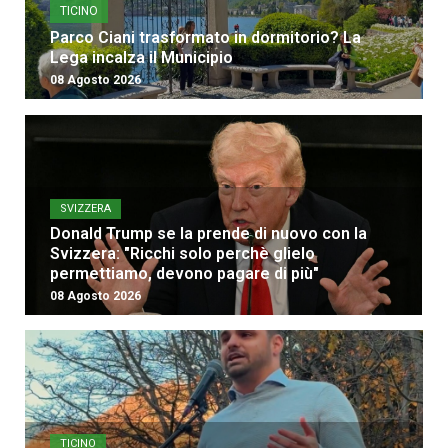
TICINO
Parco Ciani trasformato in dormitorio? La
Lega incalza il Municipio
08 Agosto 2026
SVIZZERA
Donald Trump se la prende di nuovo con la
Svizzera: "Ricchi solo perchè glielo
permettiamo, devono pagare di più"
08 Agosto 2026
TICINO