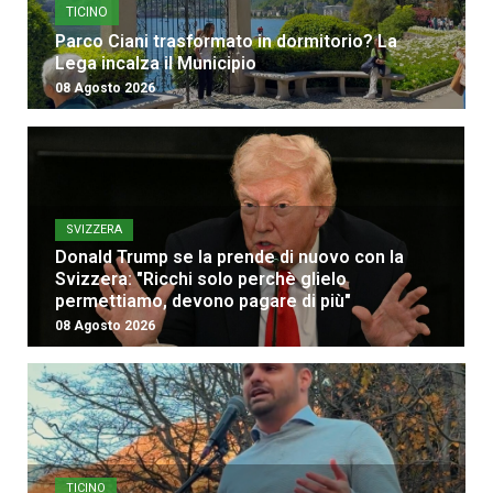
TICINO
Parco Ciani trasformato in dormitorio? La
Lega incalza il Municipio
08 Agosto 2026
SVIZZERA
Donald Trump se la prende di nuovo con la
Svizzera: "Ricchi solo perchè glielo
permettiamo, devono pagare di più"
08 Agosto 2026
TICINO