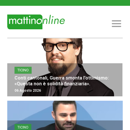
TICINO
Conti cantonali, Guerra smonta l’ottimismo:
«Questa non è solidità finanziaria».
06 Agosto 2026
TICINO