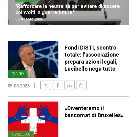
"Rafforzare la neutralità per evitare di essere
coinvolti in guerre future"
06 Agosto 2026
Fondi DISTI, scontro
totale: l’associazione
prepara azioni legali,
Lucibello nega tutto
TICINO
05.08.2026
«Diventeremo il
bancomat di Bruxelles»
SVIZZERA