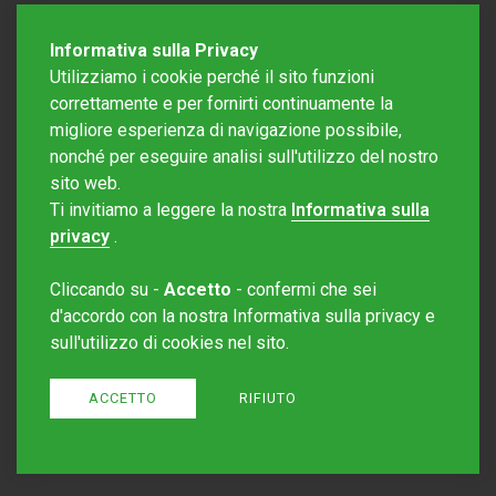
Informativa sulla Privacy
Utilizziamo i cookie perché il sito funzioni
correttamente e per fornirti continuamente la
migliore esperienza di navigazione possibile,
nonché per eseguire analisi sull'utilizzo del nostro
sito web.
Redazione Mattinonline
Ti invitiamo a leggere la nostra
Informativa sulla
Editore Rotostampa SA
redazione@mattinonline.ch
privacy
.
Normativa Privacy (GDPR)
Cliccando su -
Accetto
- confermi che sei
Sito creato da
Redesign
d'accordo con la nostra Informativa sulla privacy e
sull'utilizzo di cookies nel sito.
ACCETTO
RIFIUTO