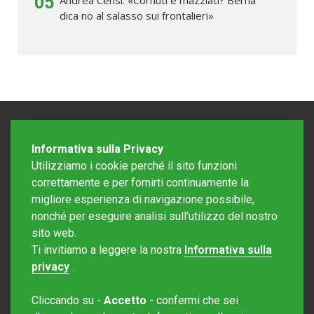
05
dica no al salasso sui frontalieri»
Informativa sulla Privacy
Utilizziamo i cookie perché il sito funzioni
correttamente e per fornirti continuamente la
migliore esperienza di navigazione possibile,
nonché per eseguire analisi sull'utilizzo del nostro
sito web.
Redazione Mattinonline
Ti invitiamo a leggere la nostra
Informativa sulla
Editore Rotostampa SA
redazione@mattinonline.ch
privacy
.
Normativa Privacy (GDPR)
Cliccando su -
Accetto
- confermi che sei
Sito creato da
Redesign