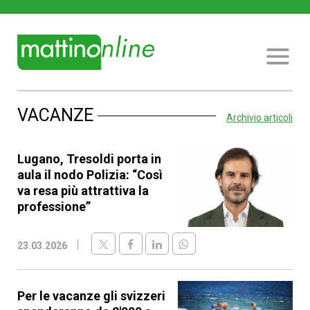
VACANZE
Archivio articoli
Lugano, Tresoldi porta in
aula il nodo Polizia: “Così
va resa più attrattiva la
professione”
23.03.2026
Per le vacanze gli svizzeri