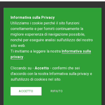
Informativa sulla Privacy
Utilizziamo i cookie perché il sito funzioni
correttamente e per fornirti continuamente la
migliore esperienza di navigazione possibile,
nonché per eseguire analisi sull'utilizzo del nostro
sito web.
Redazione Mattinonline
Ti invitiamo a leggere la nostra
Informativa sulla
Editore Rotostampa SA
redazione@mattinonline.ch
privacy
.
Normativa Privacy (GDPR)
Cliccando su -
Accetto
- confermi che sei
Sito creato da
Redesign
d'accordo con la nostra Informativa sulla privacy e
sull'utilizzo di cookies nel sito.
ACCETTO
RIFIUTO