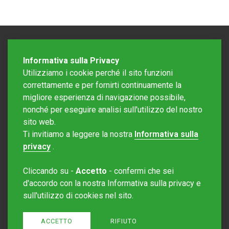
Informativa sulla Privacy
Utilizziamo i cookie perché il sito funzioni
correttamente e per fornirti continuamente la
migliore esperienza di navigazione possibile,
nonché per eseguire analisi sull'utilizzo del nostro
sito web.
Redazione Mattinonline
Ti invitiamo a leggere la nostra
Informativa sulla
Editore Rotostampa SA
redazione@mattinonline.ch
privacy
.
Normativa Privacy (GDPR)
Cliccando su -
Accetto
- confermi che sei
Sito creato da
Redesign
d'accordo con la nostra Informativa sulla privacy e
sull'utilizzo di cookies nel sito.
ACCETTO
RIFIUTO