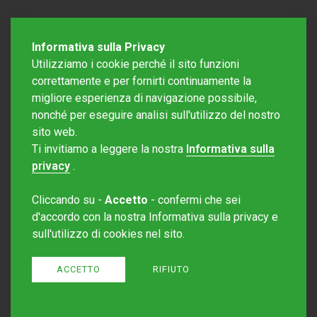
Informativa sulla Privacy
Utilizziamo i cookie perché il sito funzioni
correttamente e per fornirti continuamente la
migliore esperienza di navigazione possibile,
nonché per eseguire analisi sull'utilizzo del nostro
sito web.
Redazione Mattinonline
Ti invitiamo a leggere la nostra
Informativa sulla
Editore Rotostampa SA
redazione@mattinonline.ch
privacy
.
Normativa Privacy (GDPR)
Cliccando su -
Accetto
- confermi che sei
Sito creato da
Redesign
d'accordo con la nostra Informativa sulla privacy e
sull'utilizzo di cookies nel sito.
ACCETTO
RIFIUTO