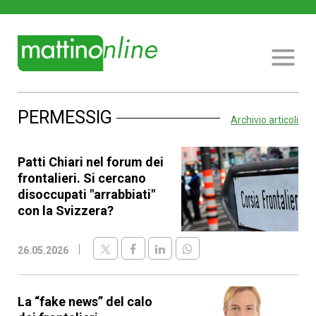
PERMESSIG
Archivio articoli
Patti Chiari nel forum dei
frontalieri. Si cercano
disoccupati "arrabbiati"
con la Svizzera?
26.05.2026
La “fake news” del calo