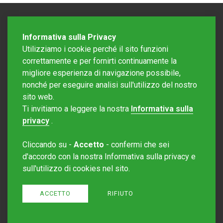
Informativa sulla Privacy
Utilizziamo i cookie perché il sito funzioni
correttamente e per fornirti continuamente la
migliore esperienza di navigazione possibile,
nonché per eseguire analisi sull'utilizzo del nostro
sito web.
Redazione Mattinonline
Ti invitiamo a leggere la nostra
Informativa sulla
Editore Rotostampa SA
redazione@mattinonline.ch
privacy
.
Normativa Privacy (GDPR)
Cliccando su -
Accetto
- confermi che sei
Sito creato da
Redesign
d'accordo con la nostra Informativa sulla privacy e
sull'utilizzo di cookies nel sito.
ACCETTO
RIFIUTO