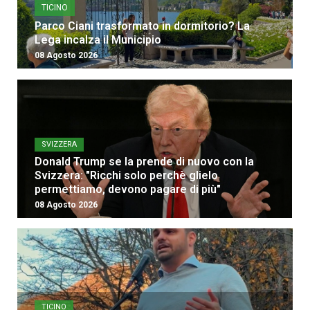
TICINO
Parco Ciani trasformato in dormitorio? La
Lega incalza il Municipio
08 Agosto 2026
SVIZZERA
Donald Trump se la prende di nuovo con la
Svizzera: "Ricchi solo perchè glielo
permettiamo, devono pagare di più"
08 Agosto 2026
TICINO