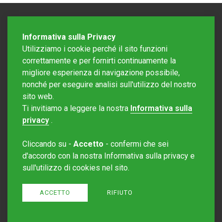
Informativa sulla Privacy
Utilizziamo i cookie perché il sito funzioni
correttamente e per fornirti continuamente la
migliore esperienza di navigazione possibile,
nonché per eseguire analisi sull'utilizzo del nostro
sito web.
Redazione Mattinonline
Ti invitiamo a leggere la nostra
Informativa sulla
Editore Rotostampa SA
redazione@mattinonline.ch
privacy
.
Normativa Privacy (GDPR)
Cliccando su -
Accetto
- confermi che sei
Sito creato da
Redesign
d'accordo con la nostra Informativa sulla privacy e
sull'utilizzo di cookies nel sito.
ACCETTO
RIFIUTO